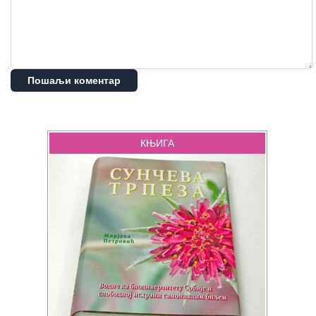
Пошаљи коментар
КЊИГА