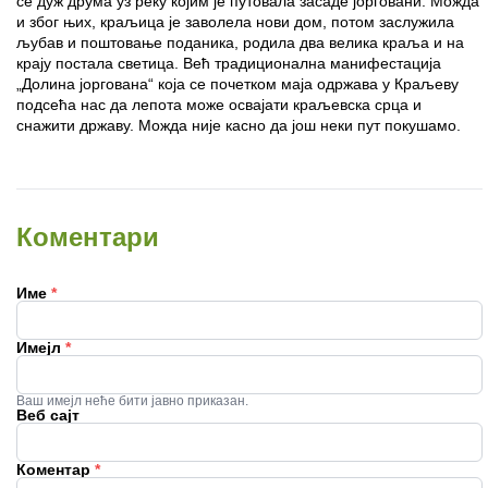
се дуж друма уз реку којим је путовала засаде јорговани. Можда
и због њих, краљица је заволела нови дом, потом заслужила
љубав и поштовање поданика, родила два велика краља и на
крају постала светица. Већ традиционална манифестација
„Долина јоргована“ која се почетком маја одржава у Краљеву
подсећа нас да лепота може освајати краљевска срца и
снажити државу. Можда није касно да још неки пут покушамо.
Коментари
Име
*
Имејл
*
Ваш имејл неће бити јавно приказан.
Веб сајт
Коментар
*