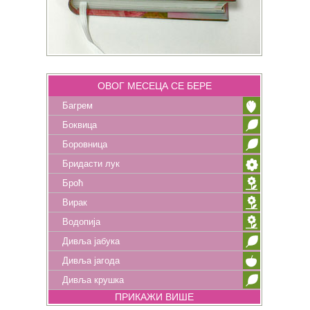
ОВОГ МЕСЕЦА СЕ БЕРЕ
Багрем
Боквица
Боровница
Бридасти лук
Броћ
Вирак
Водопија
Дивља јабука
Дивља јагода
Дивља крушка
ПРИКАЖИ ВИШЕ