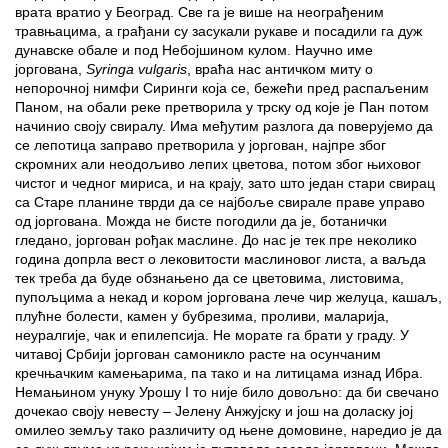
врата вратио у Београд. Све га је више на неограђеним
травњацима, а грађани су засукали рукаве и посадили га дуж
дунавске обале и под Небојшином кулом. Научно име
јоргована,
Syringa vulgaris
, враћа нас античком миту о
непорочној нимфи Сиринги која се, бежећи пред распаљеним
Паном, на обали реке претворила у трску од које је Пан потом
начинио своју свиралу. Има међутим разлога да поверујемо да
се лепотица заправо претворила у јоргован, најпре због
скромних али неодољиво лепих цветова, потом због њиховог
чистог и чедног мириса, и на крају, зато што један стари свирац
са Старе планине тврди да се најбоље свирале праве управо
од јоргована. Можда не бисте погодили да је, ботанички
гледано, јоргован рођак маслине. До нас је тек пре неколико
година допрла вест о лековитости маслиновог листа, а ваљда
тек треба да буде обзнањено да се цветовима, листовима,
пупољцима а некад и кором јоргована лече чир желуца, кашаљ,
плућне болести, камен у бубрезима, проливи, маларија,
неуралгије, чак и епилепсија. Не морате га брати у граду. У
читавој Србији јоргован самоникло расте на осунчаним
кречњачким камењарима, па тако и на литицама изнад Ибра.
Немањином унуку Урошу I то није било довољно: да би свечано
дочекао своју невесту – Јелену Анжујску и још на доласку јој
омилео земљу тако различиту од њене домовине, наредио је да