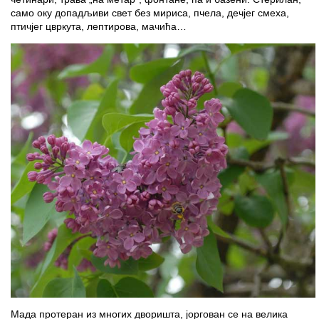
само оку допадљиви свет без мириса, пчела, дечјег смеха,
птичјег цвркута, лептирова, мачића…
Мада протеран из многих дворишта, јоргован се на велика