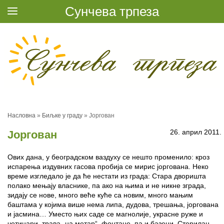
Сунчева трпеза
Насловна
»
Биљке у граду
»
Јоргован
26. април 2011.
Јоргован
Ових дана, у београдском ваздуху се нешто променило: кроз
испарења издувних гасова пробија се мирис јоргована. Неко
време изгледало је да ће нестати из града: Стара дворишта
полако мењају власнике, па ако на њима и не никне зграда,
зидају се нове, много веће куће са новим, много мањим
баштама у којима више нема липа, дудова, трешања, јоргована
и јасмина… Уместо њих саде се магнолије, украсне руже и
четинари, трава „на метар“, фонтане, па и базени. Стерилан,