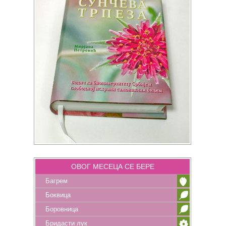
ОВОГ МЕСЕЦА СЕ БЕРЕ
Багрем
Боквица
Боровница
Бридасти лук