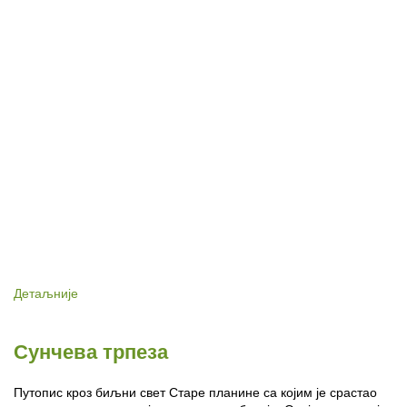
Детаљније
Сунчева трпеза
Путопис кроз биљни свет Старе планине са којим је срастао