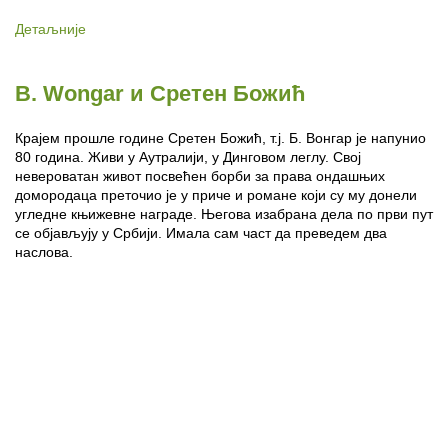
Детаљније
B. Wongar и Сретен Божић
Крајем прошле године Сретен Божић, т.ј. Б. Вонгар је напунио
80 година. Живи у Аутралији, у Динговом леглу. Свој
невероватан живот посвећен борби за права ондашњих
домородаца преточио је у приче и романе који су му донели
угледне књижевне награде. Његова изабрана дела по први пут
се објављују у Србији. Имала сам част да преведем два
наслова.