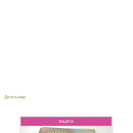
Детаљније
КЊИГА