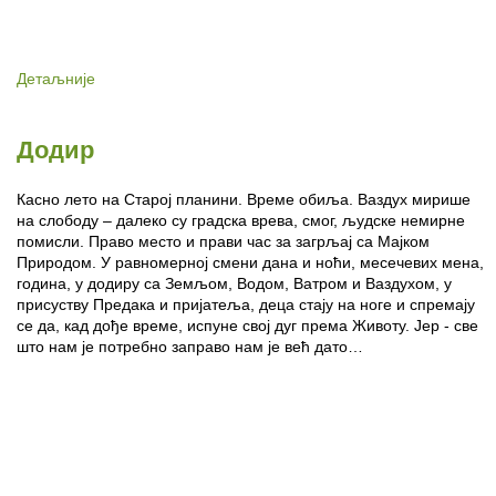
Детаљније
Додир
Касно лето на Старој планини. Време обиља. Ваздух мирише
на слободу – далеко су градска врева, смог, људске немирне
помисли. Право место и прави час за загрљај са Мајком
Природом. У равномерној смени дана и ноћи, месечевих мена,
година, у додиру са Земљом, Водом, Ватром и Ваздухом, у
присуству Предака и пријатеља, деца стају на ноге и спремају
се да, кад дође време, испуне свој дуг према Животу. Јер - све
што нам је потребно заправо нам је већ дато…