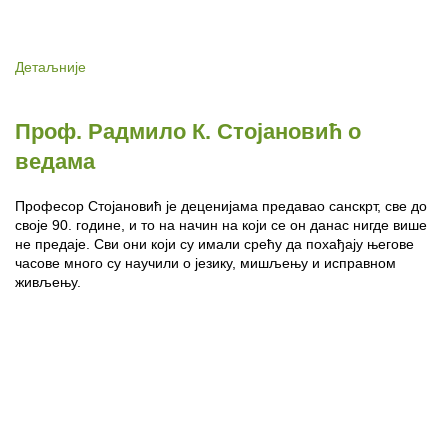
Детаљније
Проф. Радмило К. Стојановић о
ведама
Професор Стојановић је деценијама предавао санскрт, све до
своје 90. године, и то на начин на који се он данас нигде више
не предаје. Сви они који су имали срећу да похађају његове
часове много су научили о језику, мишљењу и исправном
живљењу.