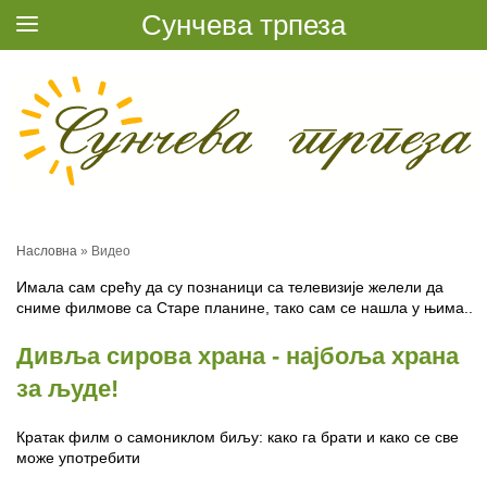
Сунчева трпеза
Насловна
»
Видео
Имала сам срећу да су познаници са телевизије желели да
сниме филмове са Старе планине, тако сам се нашла у њима..
Дивља сирова храна - најбоља храна
за људе!
Кратак филм о самониклом биљу: како га брати и како се све
може употребити