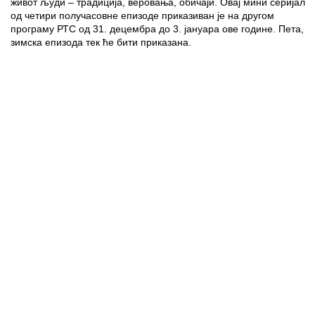
живот људи – традиција, веровања, обичаји. Овај мини серијал
од четири получасовне епизоде приказиван је на другом
програму РТС од 31. децембра до 3. јануара ове године. Пета,
зимска епизода тек ће бити приказана.