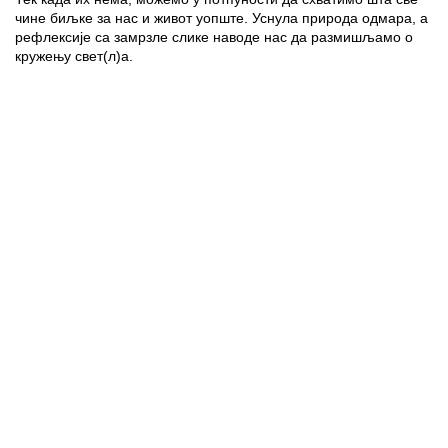
чине биљке за нас и живот уопште. Уснула природа одмара, а
рефлексије са замрзле слике наводе нас да размишљамо о
кружењу свет(л)а.