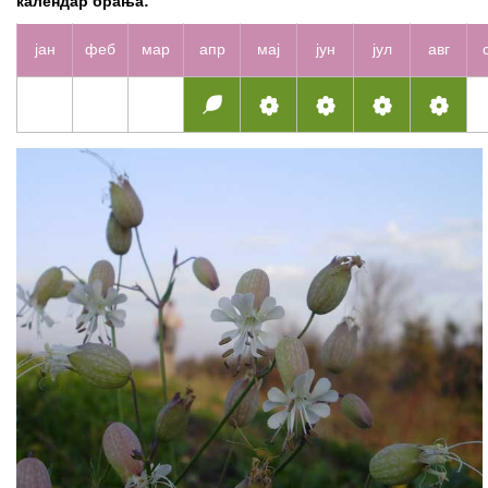
календар брања:
јан
феб
мар
апр
мај
јун
јул
авг