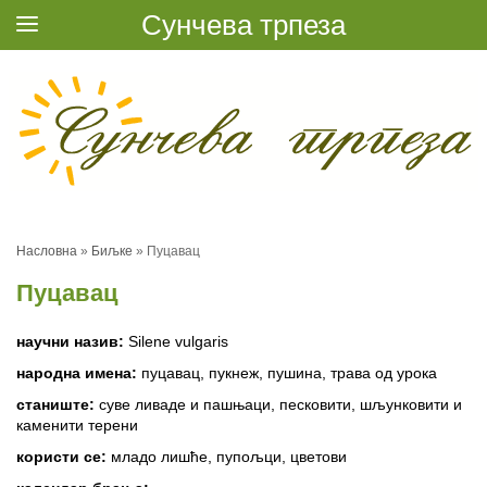
Сунчева трпеза
Насловна
»
Биљке
»
Пуцавац
Пуцавац
научни назив:
Silene vulgaris
народна имена:
пуцавац, пукнеж, пушина, трава од урока
станиште:
суве ливаде и пашњаци, песковити, шљунковити и
каменити терени
користи се:
младо лишће, пупољци, цветови