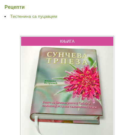
Рецепти
Тестенина са пуцавцем
КЊИГА