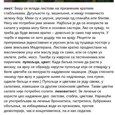
лист:
Беру се млади листови на приземним кратким
стабљикама. Дугуљасти су, зашиљени, и имају плавичасто
зелену боју. Меки су и укусни, укуснији од спанаћа или блитве.
Нису им потребни јаки зачини. Најбоље је да се искористе за
салате у којима могу бити и основни састојак. Ако се кувају, то
треба да буде веома кратко – довољно је само пар минута. У
чорбе и варива се зато додају тек на крају. Рецепти за
припремање једноставних и укусних јела од пуцавца постоје у
свим земљама Медитерана. Листови кратко продинстани на
маслиновом уљу или маслу једу се сами, или се служе уз
омлете, рибе, месо. Такође су изврсни са тестенинама или
пиринчем.
пупољци, цвет:
Када биљка почне да расте у
висину, на врху се образују округли пупољци који се отварају у
беле цветиће са мехурасто надувеном чашицом. (Када стиснете
чашицу при врху и ударите њоме по надланици, она пукне,
одакле биљци и име.) Пупољци и цветови се једу свежи, у
салатама, измешани са другим сезонским цвећем. Такве цветне
салате није потребно солити.
лековитост:
Зе лечење се
користи цео надземни део: листови, стабла, цветови. Најчешће
се употребљава за лечење бронхитиса, гастритиса, бубрежних
обољења, за избацивања воде из организма, против
дизентерије, чак и коњуктивитиса, па и као седатив.