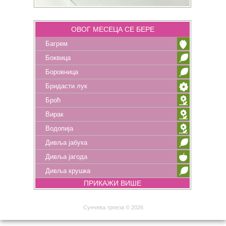
ОВОГ МЕСЕЦА СЕ БЕРЕ
Багрем
Боквица
Боровница
Бридасти лук
Броћ
Вирак
Водопија
Дивља јабука
Дивља јагода
Дивља крушка
ПРИКАЖИ ВИШЕ
Сунчева трпеза © 2026