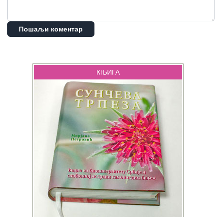
Пошаљи коментар
КЊИГА