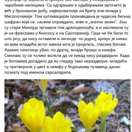
чаробним напицима. Са одгајањем и одабирањем започето је
већ у бронзаном добу, највероватније на Криту или можда у
Месопотамији. Том култивацијом произведена је чудесна биљка
шафран која се, сасвим оправдано, зове и „златни зачин“. Још
су стари Минојци трговали том драгоценошћу, а и насликали су
је на фрескама у Кнососу и на Санторинију. Грци не би били то
што јесу, да нису оставили и легенде: по једној, крокус је никао
из крви младића истог имена кога је пријатељ, гласник богова
Хермес нехотице убио; по другој, млади Крокус и нимфа
Смилакс су се толико волели да се никад нису раздвајали. Када
је боговима досадило да их гледају тако нераздвојне, младића
су претворили у цвет а нимфу у бодљикаву пузавицу данас
познату под именом сарсапарила.