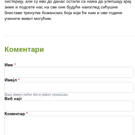
хистерију, али су ево до данас остали са нама да улепшају крај
зиме и подсете нас на све оне будуће наизглед сићушне
блиставе тренутке божанских боја који ће нам и ове године
учинити живот могућим.
Коментари
Име
*
Имејл
*
Ваш имејл неће бити јавно приказан.
Веб сајт
Коментар
*