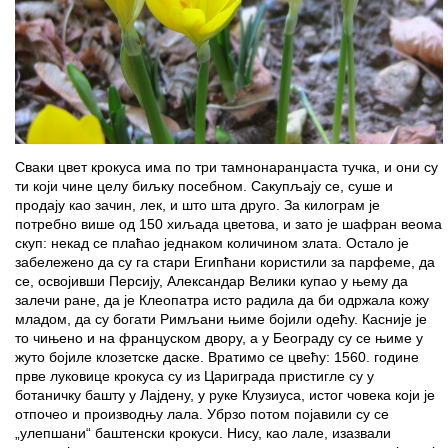
Сваки цвет крокуса има по три тамнонаранџаста тучка, и они су
ти који чине целу биљку посебном. Сакупљају се, суше и
продају као зачин, лек, и што шта друго. За килограм je
потребно више од 150 хиљада цветова, и зато је шафран веома
скуп: некад се плаћао једнаком количином злата. Остало је
забележено да су га стари Египћани користили за парфеме, да
се, освојивши Персију, Александар Велики купао у њему да
залечи ране, да је Клеопатра исто радила да би одржала кожу
младом, да су богати Римљани њиме бојили одећу. Касније је
то чињено и на француском двору, а у Београду су се њиме у
жуто бојиле клозетске даске. Вратимо се цвећу: 1560. године
прве луковице крокуса су из Цариграда пристигле су у
ботаничку башту у Лајдену, у руке Клузиуса, истог човека који је
отпочео и производњу лала. Убрзо потом појавили су се
„улепшани“ баштенски крокуси. Нису, као лале, изазвали