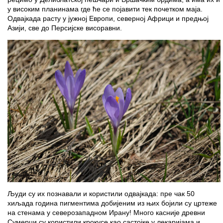
у високим планинама где ће се појавити тек почетком маја.
Одвајкада расту у јужној Европи, северној Африци и предњој
Азији, све до Персијске висоравни.
Људи су их познавали и користили одвајкада: пре чак 50
хиљада година пигментима добијеним из њих бојили су цртеже
на стенама у северозападном Ирану! Много касније древни
Сумерци су користили крокусе као састојке у лекаријама и