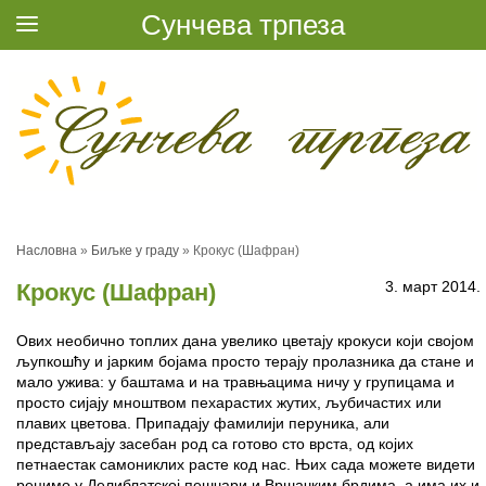
Сунчева трпеза
Насловна
»
Биљке у граду
»
Крокус (Шафран)
3. март 2014.
Крокус (Шафран)
Ових необично топлих дана увелико цветају крокуси који својом
љупкошћу и јарким бојама просто терају пролазника да стане и
мало ужива: у баштама и на травњацима ничу у групицама и
просто сијају мноштвом пехарастих жутих, љубичастих или
плавих цветова. Припадају фамилији перуника, али
представљају засебан род са готово сто врста, од којих
петнаестак самониклих расте код нас. Њих сада можете видети
рецимо у Делиблатској пешчари и Вршачким брдима, а има их и