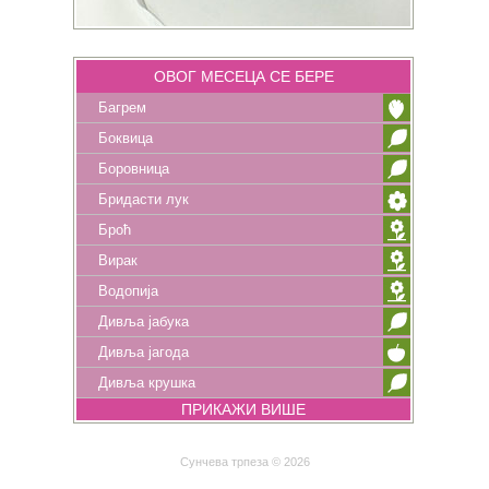
ОВОГ МЕСЕЦА СЕ БЕРЕ
Багрем
Боквица
Боровница
Бридасти лук
Броћ
Вирак
Водопија
Дивља јабука
Дивља јагода
Дивља крушка
ПРИКАЖИ ВИШЕ
Сунчева трпеза © 2026