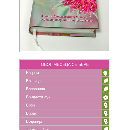
ОВОГ МЕСЕЦА СЕ БЕРЕ
Багрем
Боквица
Боровница
Бридасти лук
Броћ
Вирак
Водопија
Дивља јабука