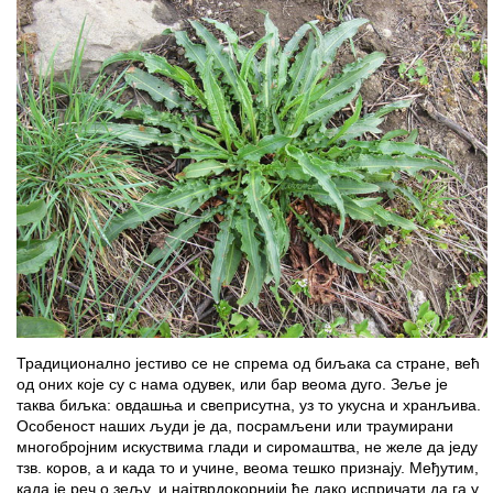
Традиционално јестиво се не спрема од биљака са стране, већ
од оних које су с нама одувек, или бар веома дуго. Зеље је
таква биљка: овдашња и свеприсутна, уз то укусна и хранљива.
Особеност наших људи је да, посрамљени или траумирани
многобројним искуствима глади и сиромаштва, не желе да једу
тзв. коров, а и када то и учине, веома тешко признају. Међутим,
када је реч о зељу, и најтврдокорнији ће лако испричати да га у