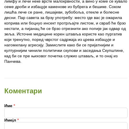
лимфу и лечи неке врсте малокрвности, а вино у коме се кувало
семе дроби и избацује каменове из бубрега и бешике. Соком
лишћа лече се ране, лишајеви, зубобоља, отекле и болесне
десни. Пар савета за брзу употребу: место где вас је ожарила
коприва или боцнуо инсект протрљајте листом, и свраб ће брзо
нестати, а пијанац ће се брзо отрезнити ако попије јак одвар од
зеља. Источне медицине корен штавља користе као пургатив
који тренутно, поред чврстог садржаја из црева избацује и
нагомилану агресију. Замислите како би се пријатнијим и
културнијим чинили политички скупови и заседања Скупштине,
кад би се пре њиховог почетка служио штаваљ, и то онај из
Панчева.
Коментари
Име
*
Имејл
*