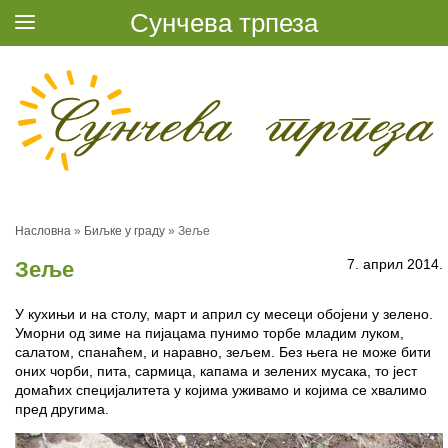
Сунчева трпеза
Насловна
»
Биљке у граду
»
Зеље
7. април 2014.
Зеље
У кухињи и на столу, март и април су месеци обојени у зелено.
Уморни од зиме на пијацама пунимо торбе младим луком,
салатом, спанаћем, и наравно, зељем. Без њега не може бити
оних чорби, пита, сармица, капама и зелених мусака, то јест
домаћих специјалитета у којима уживамо и којима се хвалимо
пред другима.