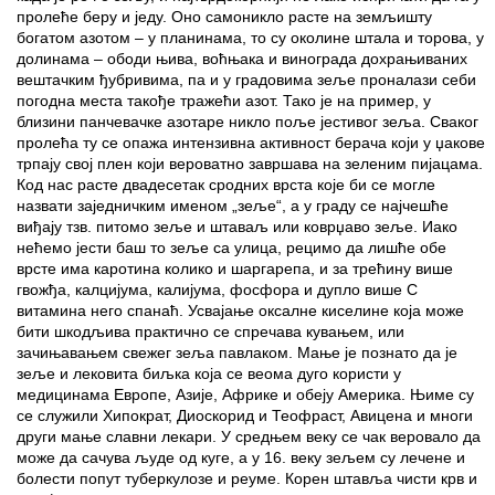
пролеће беру и једу. Оно самоникло расте на земљишту
богатом азотом – у планинама, то су околине штала и торова, у
долинама – ободи њива, воћњака и винограда дохрањиваних
вештачким ђубривима, па и у градовима зеље проналази себи
погодна места такође тражећи азот. Тако је на пример, у
близини панчевачке азотаре никло поље јестивог зеља. Сваког
пролећа ту се опажа интензивна активност берача који у џакове
трпају свој плен који вероватно завршава на зеленим пијацама.
Код нас расте двадесетак сродних врста које би се могле
назвати заједничким именом „зеље“, а у граду се најчешће
виђају тзв. питомо зеље и штаваљ или коврџаво зеље. Иако
нећемо јести баш то зеље са улица, рецимо да лишће обе
врсте има каротина колико и шаргарепа, и за трећину више
гвожђа, калцијума, калијума, фосфора и дупло више С
витамина него спанаћ. Усвајање оксалне киселине која може
бити шкодљива практично се спречава кувањем, или
зачињавањем свежег зеља павлаком. Мање је познато да је
зеље и лековита биљка која се веома дуго користи у
медицинама Европе, Азије, Африке и обеју Америка. Њиме су
се служили Хипократ, Диоскорид и Теофраст, Авицена и многи
други мање славни лекари. У средњем веку се чак веровало да
може да сачува људе од куге, а у 16. веку зељем су лечене и
болести попут туберкулозе и реуме. Корен штавља чисти крв и