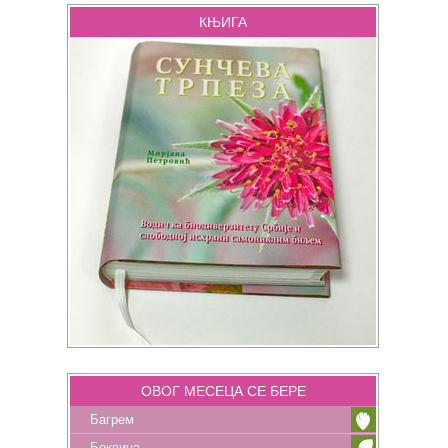
КЊИГА
ОВОГ МЕСЕЦА СЕ БЕРЕ
Багрем
Боквица