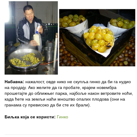
Набавка:
нажалост, овде нико не скупља гинко да би га нудио
на продају. Ако желите да га пробате, крајем новембра
прошетајте до оближњег парка, најбоље након ветровите ноћи,
када ћете на земљи наћи мноштво опалих плодова (они на
гранама су превисоко да би сте их брали).
Биљка која се користи:
Гинко