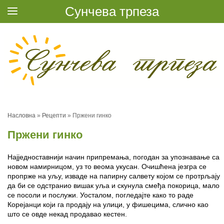
Сунчева трпеза
Насловна
»
Рецепти
»
Пржени гинко
Пржени гинко
Најједноставнији начин припремања, погодан за упознавање са
новом намирницом, уз то веома укусан. Очишћена језгра се
пропрже на уљу, изваде на папирну салвету којом се протрљају
да би се одстранио вишак уља и скунула смеђа покорица, мало
се посоли и послужи. Уосталом, погледајте како то раде
Корејанци који га продају на улици, у фишецима, слично као
што се овде некад продавао кестен.