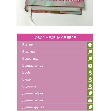
ОВОГ МЕСЕЦА СЕ БЕРЕ
Багрем
Боквица
Боровница
Бридасти лук
Броћ
Вирак
Водопија
Дивља јабука
Дивља јагода
Дивља крушка