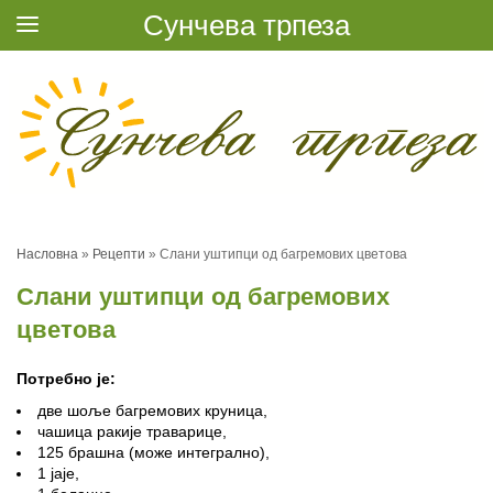
Сунчева трпеза
Насловна
»
Рецепти
»
Слани уштипци од багремових цветова
Слани уштипци од багремових
цветова
Потребно је:
две шоље багремових круница,
чашица ракије траварице,
125 брашна (може интегрално),
1 јаје,