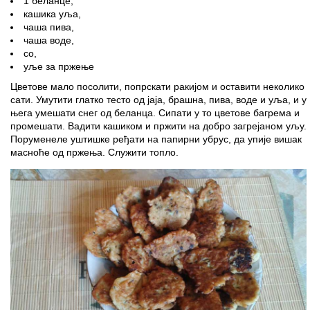
1 беланце,
кашика уља,
чаша пива,
чаша воде,
со,
уље за пржење
Цветове мало посолити, попрскати ракијом и оставити неколико
сати. Умутити глатко тесто од јаја, брашна, пива, воде и уља, и у
њега умешати снег од беланца. Сипати у то цветове багрема и
промешати. Вадити кашиком и пржити на добро загрејаном уљу.
Поруменеле уштишке ређати на папирни убрус, да упије вишак
масноће од пржења. Служити топло.