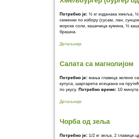
Хмељбургер (бургер од
Потребно је:
½ кг изданака хмеља, ½
семенки по избору (сусам, лан, сунцок
морске соли, кашичица кумина, ½ каш
брашна.
Детаљније
Салата са магнолијом
Потребно је:
мања главица зелене са
купуса, шаргарепа исецкана на прутић
по укусу.
Потребно време:
10 минута
Детаљније
Чорба од зеља
Потребно је:
1/2 кг зеља, 2 главице 