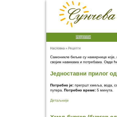
НАСЛОВНА
БИЉКЕ
РЕЦЕПТИ
КАЛЕНДАР
БИЉК
Насловна
»
Рецепти
Самоникле биљке су намирнице које, к
својим навикама и потребама. Овде ће
Једноставни прилог о
Потребно је:
прегршт хмеља, вода, с
путера.
Потребно време:
5 минута.
Детаљније