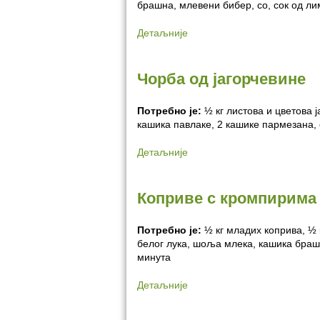
брашна, млевени бибер, со, сок од ли
Детаљније
Чорба од јагорчевине
Потребно је:
½ кг листова и цветова ј
кашика павлаке, 2 кашике пармезана, 
Детаљније
Коприве с кромпирима
Потребно је:
½ кг младих коприва, ½ 
белог лука, шоља млека, кашика брашн
минута
Детаљније