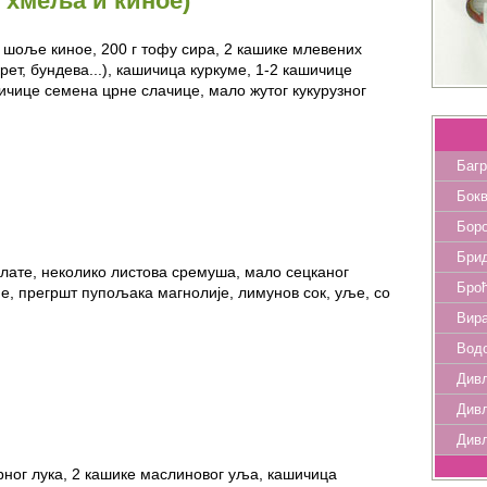
 хмеља и киное)
 шоље киное, 200 г тофу сира, 2 кашике млевених
рет, бундева...), кашичица куркуме, 1-2 кашичице
ичице семена црне слачице, мало жутог кукурузног
Баг
Бок
Бор
Брид
лате, неколико листова сремуша, мало сецканог
Бро
е, прегршт пупољака магнолије, лимунов сок, уље, со
Вир
Водо
Дивљ
Дивљ
Див
црног лука, 2 кашике маслиновог уља, кашичица