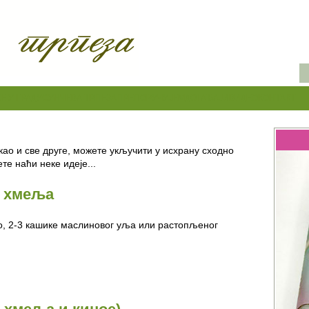
Е У ГРАДУ
СУНЧЕВА ТРПЕЗА
ПРЕПОРУЧУЈЕМ
ДОГАЂАЈИ
ВИДЕО
КОНТАКТ
ао и све друге, можете укључити у исхрану сходно
те наћи неке идеје...
д хмеља
о, 2-3 кашике маслиновог уља или растопљеног