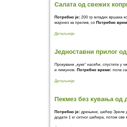
Салата од свежих копр
Потребно је:
200 гр младих вршака ко
мајонез за прелив, со
Потребно врем
Детаљније
Једноставни прилог о
Прокуване „куке“ насећи, спустити у 
и лимуном.
Потребно време:
пола са
Детаљније
Пекмез без кувања од
Потребно је:
дрењине, шећер Зреле д
додати 1 кг ситног шећера, потом све 