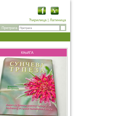
Ћирилица
|
Латиница
Претрага
КЊИГА