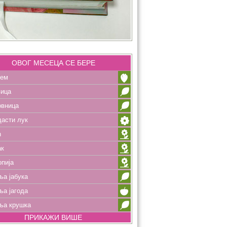
ОВОГ МЕСЕЦА СЕ БЕРЕ
рем
вица
овница
асти лук
ћ
ак
пија
а јабука
а јагода
ља крушка
ПРИКАЖИ ВИШЕ