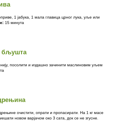
ива
приве, 1 јабука, 1 мала главица црног лука, уље или
е:
15 минута
д бљушта
чинију, посолити и издашно зачинити маслиновим уљем
та
 дрењина
рењине очистити, опрати и пропасирати. На 1 кг масе
мешати новом варјачом око 3 сата, док се не згусне.