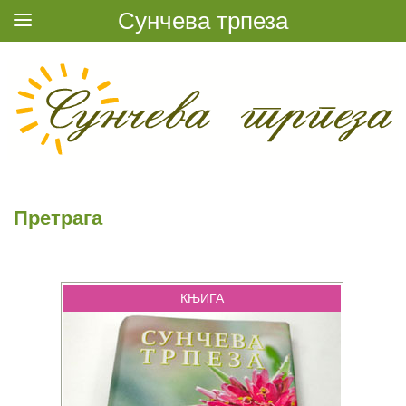
Сунчева трпеза
Претрага
КЊИГА