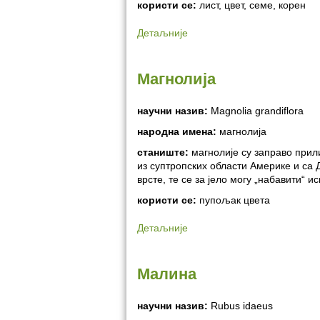
користи се:
лист, цвет, семе, корен
Детаљније
Магнолија
научни назив:
Magnolia grandiflora
народна имена:
магнолија
станиште:
магнолије су заправо прил
из суптропских области Америке и са 
врсте, те се за јело могу „набавити“ 
користи се:
пупољак цвета
Детаљније
Малина
научни назив:
Rubus idaeus