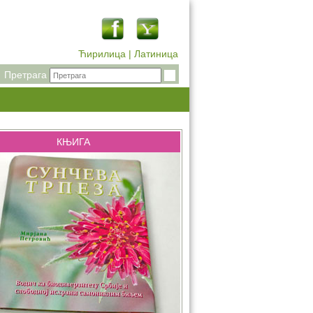
Ћирилица
|
Латиница
Претрага
КЊИГА