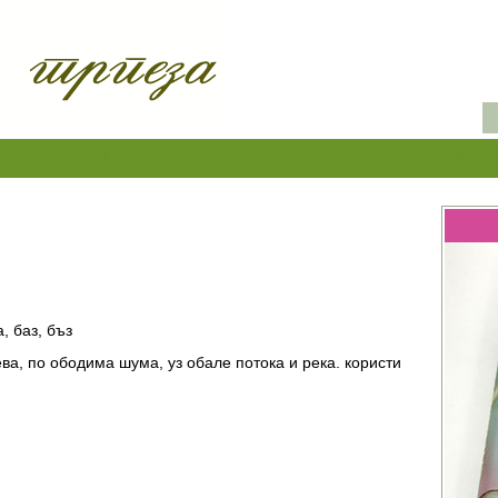
Е У ГРАДУ
СУНЧЕВА ТРПЕЗА
ПРЕПОРУЧУЈЕМ
ДОГАЂАЈИ
ВИДЕО
КОНТАКТ
, баз, бъз
ва, по ободима шума, уз обале потока и река. користи