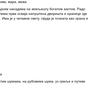
ива, жара, жежа
бујним насадима на земљишту богатом азотом. Радо
елима прва осваја напуштена дворишта и оранице где
Има је у читавом свету, свуда је позната као храна и
а
тим шумама, на рубовима шума, уз грмље и путеве