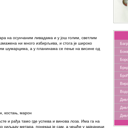
ра на осунчаним ливадама и у још голим, светлим
азмажена ни много избирљива, и стога је широко
Баг
ким шумарцима, а у планинама се пење на висине од
Бок
Бор
Брид
Бро
Вир
Водо
Дивљ
Дивљ
н, костањ, марон
Див
сте и рађа тамо где успева и винова лоза. Има га на
о хиљаду метара, понекад је сам, а чешће у заједници