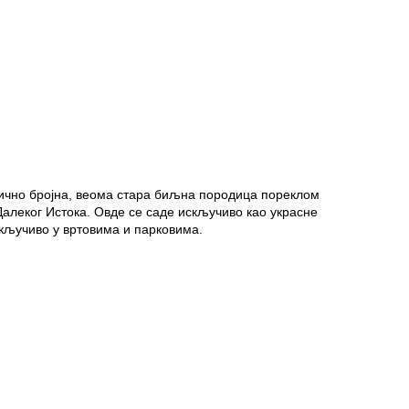
ично бројна, веома стара биљна породица пореклом
Далеког Истока. Овде се саде искључиво као украсне
искључиво у вртовима и парковима.