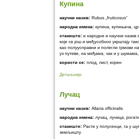
Купина
научни назив:
Rubus „fruticosus“
народна имена:
купина, купињача, цр
станиште:
и народни и научни назив з
које се још и међусобноо укрштају так
као полуусправни и полегли грмови н
уз путеве, на међама, чак и у шумама,
користи се:
плод, лист, корен
Детаљније
Лучац
научни назив:
Allaria officinalis
народна имена:
лучац, лучица, рогат
станиште:
Расте у полусенци, га у ш
земљишту.