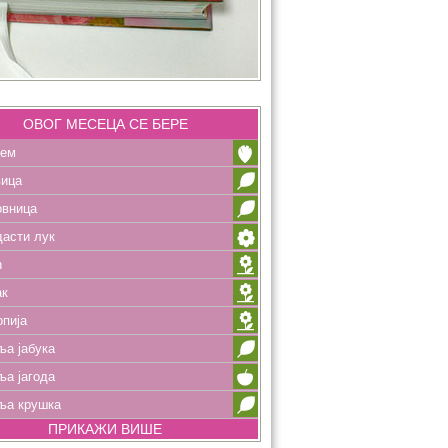
ОВОГ МЕСЕЦА СЕ БЕРЕ
рем
вица
овница
асти лук
ћ
ак
пија
а јабука
а јагода
ља крушка
ПРИКАЖИ ВИШЕ