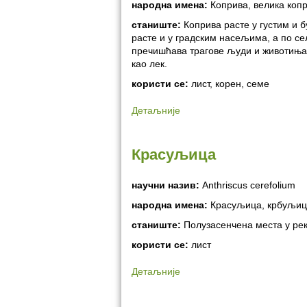
народна имена:
Коприва, велика копр
станиште:
Коприва расте у густим и 
расте и у градским насељима, а по с
пречишћава трагове људи и животиња. 
као лек.
користи се:
лист, корен, семе
Детаљније
Красуљица
научни назив:
Anthriscus cerefolium
народна имена:
Красуљица, крбуљиц
станиште:
Полузасенчена места у рек
користи се:
лист
Детаљније