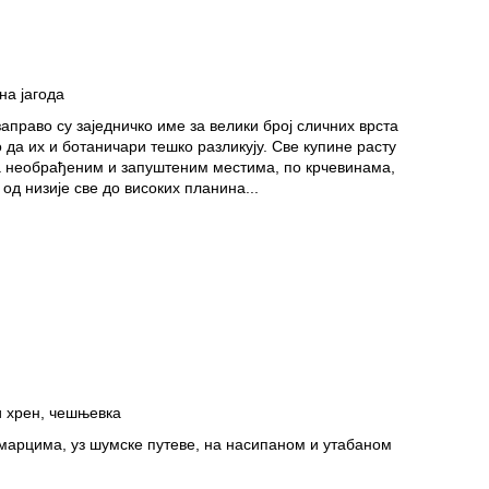
на јагода
аправо су заједничко име за велики број сличних врста
о да их и ботаничари тешко разликују. Све купине расту
а необрађеним и запуштеним местима, по крчевинама,
 од низије све до високих планина...
и хрен, чешњевка
умарцима, уз шумске путеве, на насипаном и утабаном