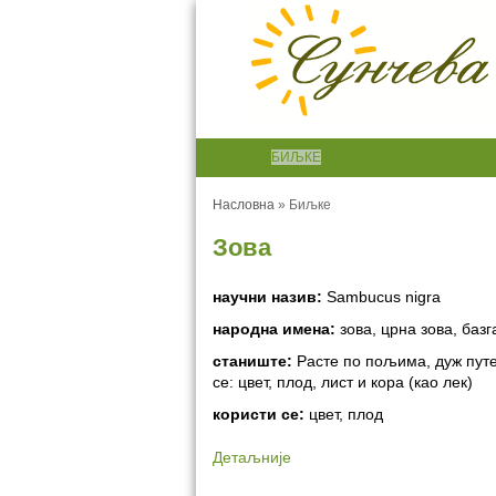
НАСЛОВНА
БИЉКЕ
РЕЦЕПТИ
КАЛЕНДАР
БИЉК
Насловна
»
Биљке
Зова
научни назив:
Sambucus nigra
народна имена:
зова, црна зова, базга
станиште:
Расте по пољима, дуж путе
се: цвет, плод, лист и кора (као лек)
користи се:
цвет, плод
Детаљније