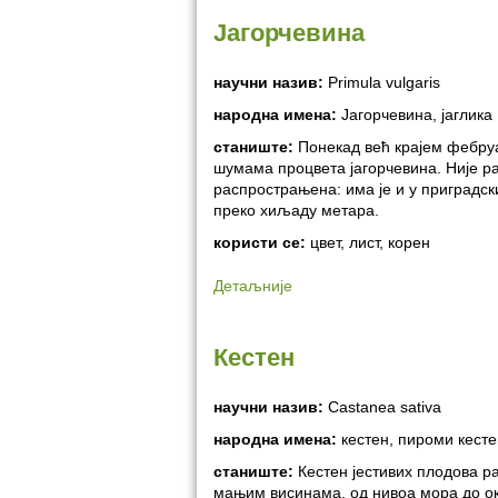
Јагорчевина
научни назив:
Primula vulgaris
народна имена:
Јагорчевина, јаглика
станиште:
Понекад већ крајем фебруа
шумама процвета јагорчевина. Није р
распрострањена: има је и у приградс
преко хиљаду метара.
користи се:
цвет, лист, корен
Детаљније
Кестен
научни назив:
Castanea sativa
народна имена:
кестен, пироми кесте
станиште:
Кестен јестивих плодова ра
мањим висинама, од нивоа мора до ок