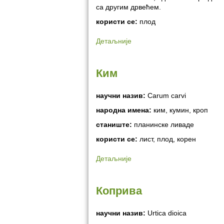
са другим дрвећем.
користи се:
плод
Детаљније
Ким
научни назив:
Carum carvi
народна имена:
ким, кумин, кроп
станиште:
планинске ливаде
користи се:
лист, плод, корен
Детаљније
Коприва
научни назив:
Urtica dioica